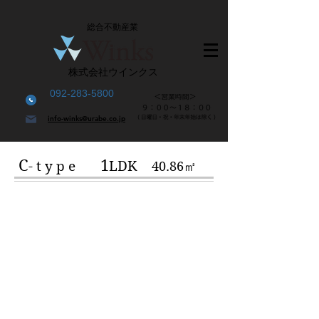
総合不動産業
株式会社ウインクス
092-283-5800
info-winks@urabe.co.jp
C
1
- t y p e
LDK
40.86㎡
​