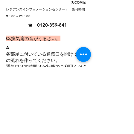
​
（UCOM光
レジデンスインフォメーションセンター） 受付時間
9：00～21：00
☎
0120-359-841
​Q.換気扇の音がうるさい。
A.
各部屋に付いている通気口を開けて空気
の流れを作ってください。
​通気口は常時開けた状態でご利用くださ
い。
​Q.シャッターリモコンが作動しない。(駐
車場・バイク置き場ご利用の方)
A.
リモコン裏面から電池の交換をしてくだ
さい。
​電池の交換をしても作動しないときは弊
社までご連絡ください。